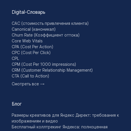
Digital-Словарь
CAC (стоимость привлечения клиента)
Canonical (каноникал)
Churn Rate (Коэффициент оттока)
Core Web Vitals
CPA (Cost Per Action)
CPC (Cost Per Click)
CPL
CPM (Cost Per 1000 impressions)
CRM (Customer Relationship Management)
CTA (Call to Action)
CTR (Click Through Rate)
Смотреть все →
Drip-кампании
DSP (Demand Side Platform)
E-commerce
Блог
E-E-A-T
Email-кампания
Размеры креативов для Яндекс Директ: требования к
Engagement Rate
изображениям и видео
KPI
Бесплатный коллтрекинг Яндекса: полноценная
Lead Nurturing