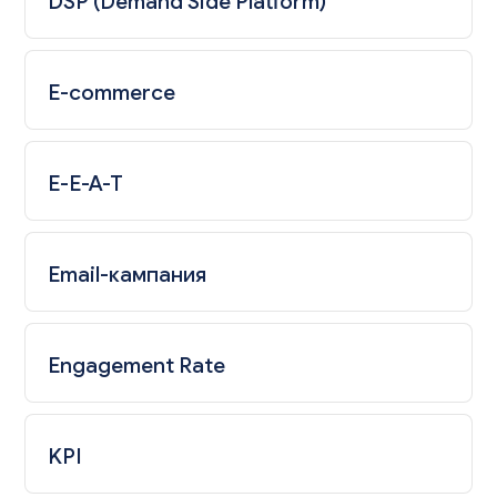
DSP (Demand Side Platform)
E-commerce
E-E-A-T
Email-кампания
Engagement Rate
KPI