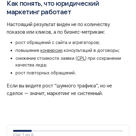
Как понять, что юридический
маркетинг работает
Настоящий результат виден не по количеству
показов или кликов, а по бизнес-метрикам:
рост обращений с сайта и агрегаторов;
повышение
конверсии
консультаций в договоры;
снижение стоимости заявки (
CPL
) при сохранении
качества лида;
рост повторных обращений.
Если вы видите рост “шумного трафика”, но не
сделок — значит, маркетинг не системный.
Оценка
проекта
Шаг
1
из
6