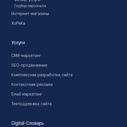
Подбор персонала
Только потом подключать:
Интернет-магазины
ХоРеКа
Таргет (для узнаваемости).
Холодные лид-формы (если бизнес выдержит
долгий цикл).
Услуги
CRM-маркетинг
SEO-продвижение
Комплексная разработка сайта
Контекстная реклама
Email-маркетинг
Техподдержка сайта
Digital-Словарь