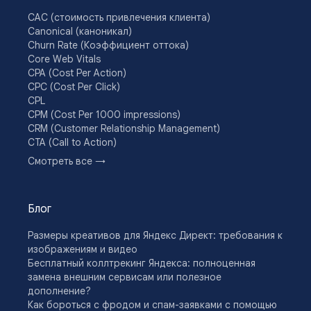
CAC (стоимость привлечения клиента)
Canonical (каноникал)
Churn Rate (Коэффициент оттока)
Core Web Vitals
CPA (Cost Per Action)
CPC (Cost Per Click)
CPL
CPM (Cost Per 1000 impressions)
CRM (Customer Relationship Management)
CTA (Call to Action)
CTR (Click Through Rate)
Смотреть все →
Drip-кампании
DSP (Demand Side Platform)
E-commerce
Блог
E-E-A-T
Email-кампания
Размеры креативов для Яндекс Директ: требования к
Engagement Rate
изображениям и видео
KPI
Бесплатный коллтрекинг Яндекса: полноценная
Lead Nurturing
замена внешним сервисам или полезное
Look-alike (LAL) аудитория
дополнение?
LTV (Lifetime Value)
Как бороться с фродом и спам-заявками с помощью
Off-Page SEO