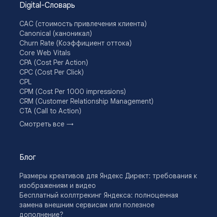
Digital-Словарь
CAC (стоимость привлечения клиента)
Canonical (каноникал)
Churn Rate (Коэффициент оттока)
Core Web Vitals
CPA (Cost Per Action)
CPC (Cost Per Click)
CPL
CPM (Cost Per 1000 impressions)
CRM (Customer Relationship Management)
CTA (Call to Action)
CTR (Click Through Rate)
Смотреть все →
Drip-кампании
DSP (Demand Side Platform)
E-commerce
Блог
E-E-A-T
Email-кампания
Размеры креативов для Яндекс Директ: требования к
Engagement Rate
изображениям и видео
KPI
Бесплатный коллтрекинг Яндекса: полноценная
Lead Nurturing
замена внешним сервисам или полезное
Look-alike (LAL) аудитория
дополнение?