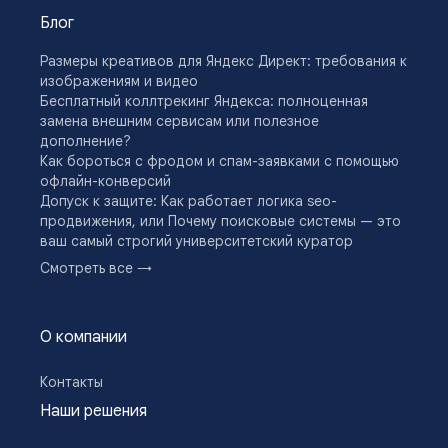
E-commerce
Блог
E-E-A-T
Email-кампания
Размеры креативов для Яндекс Директ: требования к
Engagement Rate
изображениям и видео
KPI
Бесплатный коллтрекинг Яндекса: полноценная
Lead Nurturing
замена внешним сервисам или полезное
Look-alike (LAL) аудитория
дополнение?
LTV (Lifetime Value)
Как бороться с фродом и спам-заявками с помощью
Off-Page SEO
офлайн-конверсий
On-Page SEO
Допуск к защите: Как работает логика seo-
Open Rate
продвижения, или Почему поисковые системы — это
Performance-маркетинг
ваш самый строгий университетский куратор
Pixel-трекинг
5 причин, почему сайт на tilda — это плохо для
PPC (Pay-Per-Click)
Смотреть все →
бизнеса
Programmatic-реклама
Администрирование сайта
Retention Rate
Полезные ссылки для директолога: все инструменты
robots.txt
О компании
в одном месте
ROI
Как работать с автостратегиями в Яндекс.Директ
RTB-аукцион
Что такое дубли страниц и почему они убивают SEO
Контакты
SEM (Search Engine Marketing)
сайта
SERP (Search Engine Results Page)
Наши решения
Что такое robots.txt
Show-up rate
Как поисковые системы индексируют сайт
SMM (Social Media Marketing)