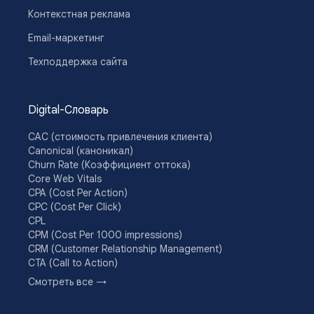
Контекстная реклама
Email-маркетинг
Техподдержка сайта
Digital-Словарь
CAC (стоимость привлечения клиента)
Canonical (каноникал)
Churn Rate (Коэффициент оттока)
Core Web Vitals
CPA (Cost Per Action)
CPC (Cost Per Click)
CPL
CPM (Cost Per 1000 impressions)
CRM (Customer Relationship Management)
CTA (Call to Action)
CTR (Click Through Rate)
Смотреть все →
Drip-кампании
DSP (Demand Side Platform)