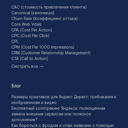
CAC (стоимость привлечения клиента)
Canonical (каноникал)
Churn Rate (Коэффициент оттока)
Core Web Vitals
CPA (Cost Per Action)
CPC (Cost Per Click)
CPL
CPM (Cost Per 1000 impressions)
CRM (Customer Relationship Management)
CTA (Call to Action)
CTR (Click Through Rate)
Смотреть все →
Drip-кампании
DSP (Demand Side Platform)
E-commerce
Блог
E-E-A-T
Email-кампания
Размеры креативов для Яндекс Директ: требования к
Engagement Rate
изображениям и видео
KPI
Бесплатный коллтрекинг Яндекса: полноценная
Lead Nurturing
замена внешним сервисам или полезное
Look-alike (LAL) аудитория
дополнение?
LTV (Lifetime Value)
Как бороться с фродом и спам-заявками с помощью
Off-Page SEO