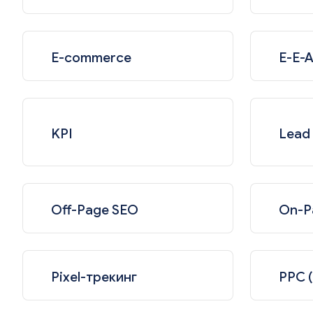
E-commerce
E-E-A
KPI
Lead
Off-Page SEO
On-P
Pixel-трекинг
PPC (