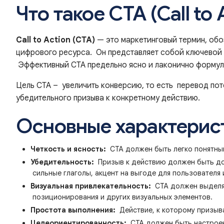
Что такое CTA (Call to 
Call to Action (CTA)
— это маркетинговый термин, обо
цифрового ресурса. Он представляет собой ключевой 
Эффективный CTA предельно ясно и лаконично формулир
Цель CTA – увеличить конверсию, то есть перевод поте
убедительного призыва к конкретному действию.
Основные характерис
Четкость и ясность:
CTA должен быть легко понятным
Убедительность:
Призыв к действию должен быть дос
сильные глаголы, акцент на выгоде для пользователя 
Визуальная привлекательность:
CTA должен выделят
позиционирования и других визуальных элементов.
Простота выполнения:
Действие, к которому призыва
Целеориентированность:
CTA должен быть настроен 