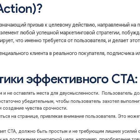
Action)?
значающий призыв к целевому действию, направленный на п
элемент любой успешной маркетинговой стратегии, побуж
ует, что именно требуется от пользователя, и делает это
нциального клиента в реального покупателя, подписчика ил
тики эффективного CTA:
 и не оставлять места для двусмысленности. Пользователь дол
таточно убедительным, чтобы пользователь захотел выполнит
и создание чувства срочности.
ься на странице, привлекая внимание пользователя. Это може
ет CTA, должно быть простым и не требующим лишних усилий о
на достижение конкретной цели, например, приобретение товар