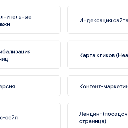
лнительные
Индексация сайт
ажи
ибализация
Карта кликов (He
ниц
ерсия
Контент-маркети
Лендинг (посадоч
с-сейл
страница)