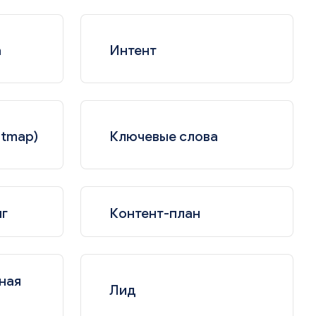
а
Интент
atmap)
Ключевые слова
нг
Контент-план
ная
Лид