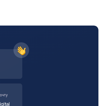
очту
gital