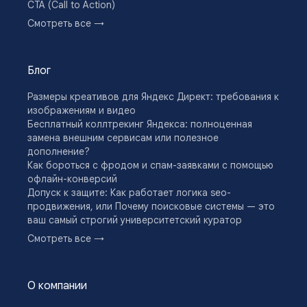
CTA (Call to Action)
CTR (Click Through Rate)
Смотреть все →
Drip-кампании
DSP (Demand Side Platform)
E-commerce
Блог
E-E-A-T
Email-кампания
Размеры креативов для Яндекс Директ: требования к
Engagement Rate
изображениям и видео
KPI
Бесплатный коллтрекинг Яндекса: полноценная
Lead Nurturing
замена внешним сервисам или полезное
Look-alike (LAL) аудитория
дополнение?
LTV (Lifetime Value)
Как бороться с фродом и спам-заявками с помощью
Off-Page SEO
офлайн-конверсий
On-Page SEO
Допуск к защите: Как работает логика seo-
Open Rate
продвижения, или Почему поисковые системы — это
Performance-маркетинг
ваш самый строгий университетский куратор
Pixel-трекинг
5 причин, почему сайт на tilda — это плохо для
PPC (Pay-Per-Click)
Смотреть все →
бизнеса
Programmatic-реклама
Администрирование сайта
Retention Rate
Полезные ссылки для директолога: все инструменты
robots.txt
О компании
в одном месте
ROI
Как работать с автостратегиями в Яндекс.Директ
RTB-аукцион